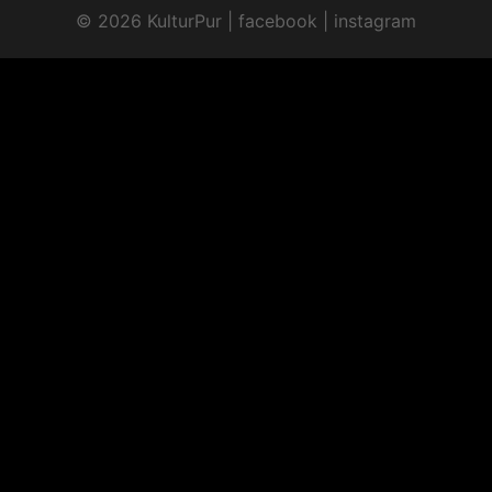
© 2026 KulturPur |
facebook
|
instagram