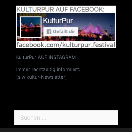
KulturPur AUF INSTAGRAM
Immer rechtzeitig informiert:
[
siwikultur-Newsletter
]
Suchen
nach: