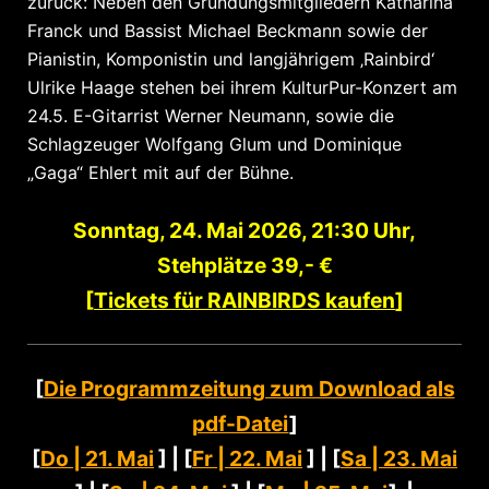
Sonntag, 24. Mai 2026, 21:30 Uhr,
Stehplätze 39,- €
[
Tickets für RAINBIRDS kaufen
]
[
Die Programmzeitung zum Download als
pdf-Datei
]
[
Do | 21. Mai
] | [
Fr | 22. Mai
] | [
Sa | 23. Mai
] | [
So | 24. Mai
] | [
Mo | 25. Mai
] |
[
Zeitung
]