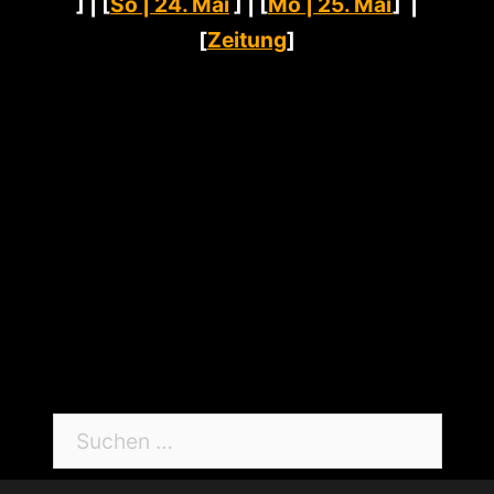
Suchen
nach:
© 2026 KulturPur |
facebook
|
instagram