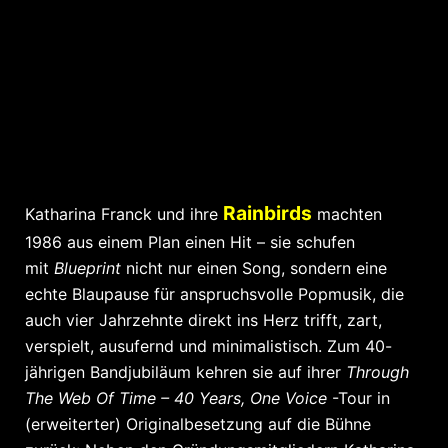
Rainbirds
Katharina Franck und ihre
machten
1986 aus einem Plan einen Hit – sie schufen
mit
Blueprint
nicht nur einen Song, sondern eine
echte Blaupause für anspruchsvolle Popmusik, die
auch vier Jahrzehnte direkt ins Herz trifft, zart,
verspielt, ausufernd und minimalistisch. Zum 40-
jährigen Bandjubiläum kehren sie auf ihrer
Through
The Web Of Time – 40 Years, One Voice
-Tour in
(erweiterter) Originalbesetzung auf die Bühne
zurück: Neben den Gründungsmitgliedern Katharina
Franck und Bassist Michael Beckmann sowie der
Pianistin, Komponistin und langjährigem ‚Rainbird‘
Ulrike Haage stehen bei ihrem KulturPur-Konzert am
24.5. E-Gitarrist Werner Neumann, sowie die
Schlagzeuger Wolfgang Glum und Dominique
„Gaga“ Ehlert mit auf der Bühne.