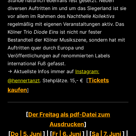
Stunde natürlich ebenfalls fest gesetzt. Neben
diversen Auftritten im und um das Siegerland ist sie
vor allem im Rahmen des
Nachthelle Kollektivs
regelmäßig mit eigenen Veranstaltungen aktiv. Das
Kölner Trio
Diode Eins
ist nicht nur fester
Bestandteil der Kölner Musikszene, sondern hat mit
Auftritten quer durch Europa und
Veröffentlichungen auf renommierten Labels
international Fuß gefasst.
-> Aktuellste Infos immer auf
Instagram:
Tickets
@hennertanzt
. Stehplätze. 15,- € [
kaufen
]
[
Der Freitag als pdf-Datei zum
Ausdrucken
]
[
Do | 5. Juni
] | [
Fr | 6. Juni
] | [
Sa | 7. Juni
] |