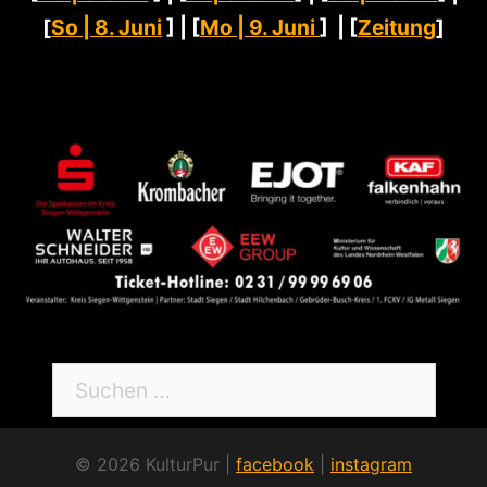
[
So | 8. Juni
] | [
Mo | 9. Juni
] | [
Zeitung
]
Suchen
nach:
© 2026 KulturPur |
facebook
|
instagram