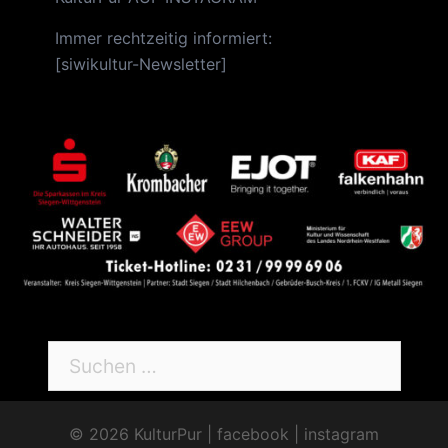
Immer rechtzeitig informiert:
[
siwikultur-Newsletter
]
Suchen
nach:
© 2026 KulturPur |
facebook
|
instagram