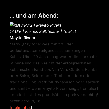
… und am Abend:
17 Uhr | Kleines Zelttheater | TopAct
Mayito Rivera
Mario „Mayito” Rivera zählt zu den
bedeutendsten zeitgenössischen Sängern
Kubas. Über 20 Jahre lang war er die markante
Stimme und das Gesicht der erfolgreichsten
kubanischen Band Los Van Van. Ob Son, Rumba
oder Salsa, Bolero oder Timba, modern oder
traditionell, ob kraftvoll-dynamisch oder zärtlich
und sanft – wenn Mayito Rivera singt, tremoliert,
koloriert, ist dies grundsätzlich preisverdächtig!
Stehplätze: 8,- €
[
mehr Infos
]