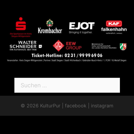
Suchen
nach:
© 2026 KulturPur |
facebook
|
instagram