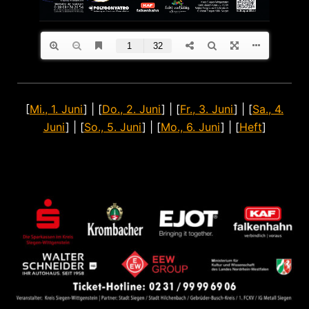
[
Mi., 1. Juni
] | [
Do., 2. Juni
] | [
Fr., 3. Juni
] | [
Sa., 4.
Juni
] | [
So., 5. Juni
] | [
Mo., 6. Juni
] | [
Heft
]