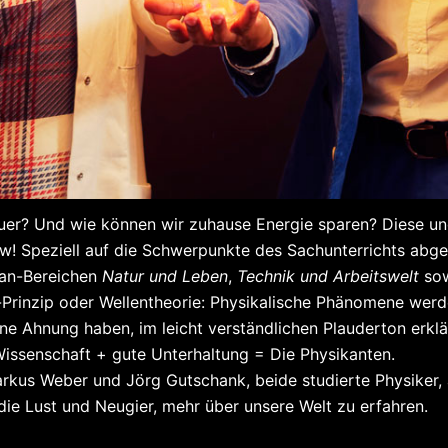
euer? Und wie können wir zuhause Energie sparen? Diese u
ow! Speziell auf die Schwerpunkte des Sachunterrichts abge
lan-Bereichen
Natur und Leben
,
Technik und Arbeitswelt
so
li-Prinzip oder Wellentheorie: Physikalische Phänomene werd
keine Ahnung haben, im leicht verständlichen Plauderton erk
 Wissenschaft + gute Unterhaltung = Die Physikanten.
arkus Weber und Jörg Gutschank, beide studierte Physiker,
ie Lust und Neugier, mehr über unsere Welt zu erfahren.