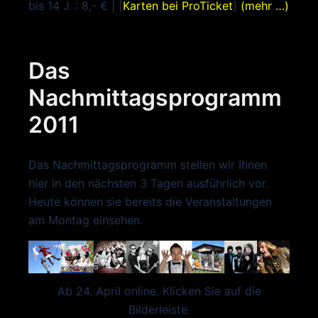
bis 14 J. : 8,- € | [
Karten bei ProTicket
]
(mehr …)
Das
Nachmittagsprogramm
2011
Das Nachmittagsprogramm stellen wir Ihnen
hier in den nächsten 3 Tagen ausführlich vor.
Heute können sie bereits die Veranstaltungen
am Montag einsehen.
Ab 24. April online. Klicken Sie auf die
Bilderleiste.