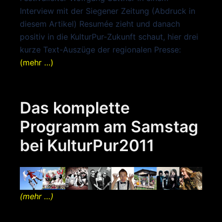
Interview mit der Siegener Zeitung (Abdruck in
diesem Artikel) Resumée zieht und danach
positiv in die KulturPur-Zukunft schaut, hier drei
kurze Text-Auszüge der regionalen Presse:
(mehr …)
Das komplette
Programm am Samstag
bei KulturPur2011
(mehr …)