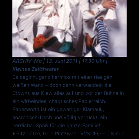
ARCHIV:
Mo | 13. Juni 2011 | 17.30 Uhr |
Kleines Zelttheater
Es beginnt ganz harmlos mit einer riesigen
weißen Wand – doch dann verwandeln die
Clowns aus Kiew alles auf und vor der Bühne in
ein wirbelndes, chaotisches Papier­reich.
Paperworld ist ein gewaltiger Klamauk,
anarchisch-frech und völlig verrückt, ein
herrlicher Spaß für die ganze Familie!
♦ Sitzplätze, freie Platzwahl. VVK: 16,- € | Kinder