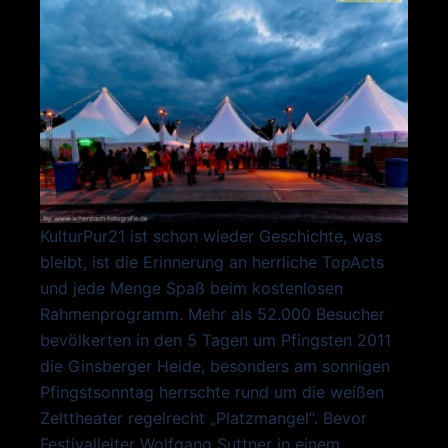
KulturPur21 ist schon wieder Geschichte, was
bleibt, ist die Erinnerung an herrliche TopActs
und jede Menge Spaß beim kostenlosen
Rahmenprogramm. Mehr als 52.000 Besucher
bevölkerten in den 5 Tagen um Pfingsten 2011
die Ginsberger Heide, besonders am sonnigen
Pfingstsonntag herrschte rund um die weißen
Zelttheater regelrecht „Platzmangel“. Bevor
Festivalleiter Wolfgang Suttner in einem