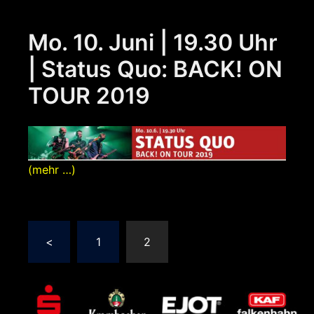
Mo. 10. Juni | 19.30 Uhr
| Status Quo: BACK! ON
TOUR 2019
(mehr …)
Seitennummerierung
<
1
2
der
Beiträge