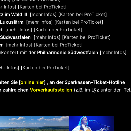
r Infos
] [
Karten bei ProTicket
]
 im Wald III
[
mehr Infos
] [
Karten bei ProTicket
]
Luxuslärm
[
mehr Infos
] [
Karten bei ProTicket
]
d
[
mehr Infos
] [
Karten bei ProTicket
]
 Südwestfalen
[
mehr Infos
] [
Karten bei ProTicket
]
er
[
mehr Infos
] [
Karten bei ProTicket
]
enkonzert mit der
Philharmonie Südwestfalen
[
mehr Infos
]
hr Infos
] [
Karten bei ProTicket
]
lten Sie [
online hier
] , an der Sparkassen-Ticket-Hotline
n zahlreichen
Vorverkaufsstellen
(z.B. im Lÿz unter der Tel