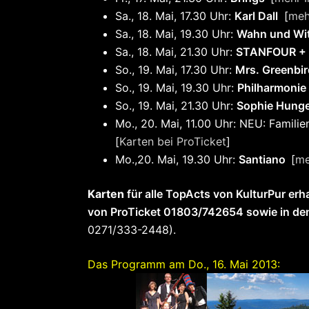
Sa., 18. Mai, 17.30 Uhr:
Karl Dall
[
meh
Sa., 18. Mai, 19.30 Uhr:
Wahn und Witz
Sa., 18. Mai, 21.30 Uhr:
STANFOUR + 
So., 19. Mai, 17.30 Uhr:
Mrs. Greenbir
So., 19. Mai, 19.30 Uhr:
Philharmonie
So., 19. Mai, 21.30 Uhr:
Sophie Hung
Mo., 20. Mai, 11.00 Uhr: NEU: Famili
[
Karten bei ProTicket
]
Mo.,20. Mai, 19.30 Uhr:
Santiano
[
me
Karten
für alle TopActs von KulturPur erha
von ProTicket 01803/742654 sowie in de
0271/333-2448).
Das Programm am Do., 16. Mai 2013: