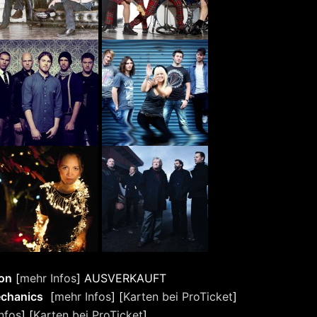
on
[
mehr Infos
] AUSVERKAUFT
echanics
[
mehr Infos
] [
Karten bei ProTicket
]
nfos
] [
Karten bei ProTicket
]